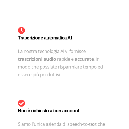
Trascrizione automatica AI
La nostra tecnologia AI vi fornisce
trascrizioni audio
rapide e
accurate
, in
modo che possiate risparmiare tempo ed
essere più produttivi.
Non è richiesto alcun account
Siamo l'unica azienda di speech-to-text che