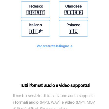
Tedesco
Olandese
🇩🇪🇦🇹
🇳🇱🇧🇪
Italiano
Polacco
🇮🇹🍕
🇵🇱
Vedere tutte le lingue →
Tutti i formati audio e video supportati
Il nostro servizio di trascrizione audio supporta
i
formati audio
(MP3, WAV) e
video
(MP4, MOV,
AVI) più diffusi. Sia che si utilizzi