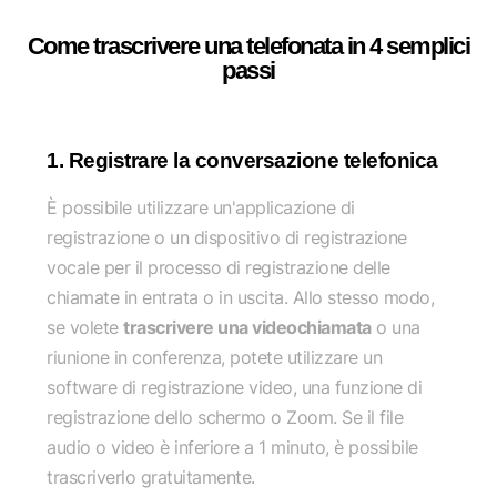
Come trascrivere una telefonata in 4 semplici
passi
1. Registrare la conversazione telefonica
È possibile utilizzare un'applicazione di
registrazione o un dispositivo di registrazione
vocale per il processo di registrazione delle
chiamate in entrata o in uscita. Allo stesso modo,
se volete
trascrivere una videochiamata
o una
riunione in conferenza, potete utilizzare un
software di registrazione video, una funzione di
registrazione dello schermo o Zoom. Se il file
audio o video è inferiore a 1 minuto, è possibile
trascriverlo gratuitamente.