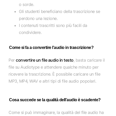
o sorde.
Gli studenti beneficiano della trascrizione se
perdono una lezione.
I contenuti trascritti sono più facili da
condividere.
Come si fa a convertire l'audio in trascrizione?
Per
convertire un file audio in testo
, basta caricare il
file su Audiotype e attendere qualche minuto per
ricevere la trascrizione. È possibile caricare un file
MP3, MP4, WAV e altri tipi di file audio popolari.
Cosa succede se la qualità dell'audio è scadente?
Come si può immaginare, la qualità del file audio ha