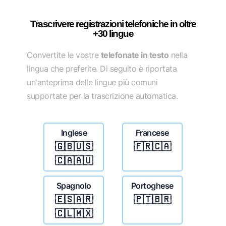
Trascrivere registrazioni telefoniche in oltre
+30 lingue
Convertite le vostre
telefonate in testo
nella
lingua che preferite. Di seguito è riportata
un'anteprima delle lingue più comuni
supportate per la trascrizione automatica.
Inglese
Francese
🇬🇧🇺🇸
🇫🇷🇨🇦
🇨🇦🇦🇺
Spagnolo
Portoghese
🇪🇸🇦🇷
🇵🇹🇧🇷
🇨🇱🇲🇽