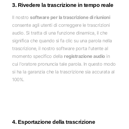
3. Rivedere la trascrizione in tempo reale
Il nostro
software per la trascrizione di riunioni
consente agli utenti di correggere le trascrizioni
audio. Si tratta di una funzione dinamica, il che
significa che quando si fa clic su una parola nella
trascrizione, il nostro software porta l'utente al
momento specifico della
registrazione audio
in
cui l'oratore pronuncia tale parola. In questo modo
si ha la garanzia che la trascrizione sia accurata al
100%.
4. Esportazione della trascrizione