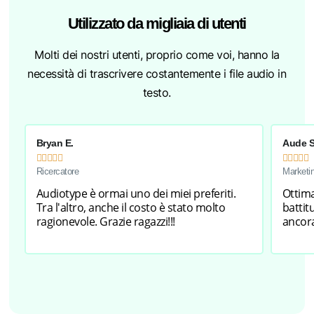
Utilizzato da migliaia di utenti
Molti dei nostri utenti, proprio come voi, hanno la
necessità di trascrivere costantemente i file audio in
testo.
Bryan E.
Aude S










Ricercatore
Marketin
Audiotype è ormai uno dei miei preferiti.
Ottima
Tra l'altro, anche il costo è stato molto
battit
ragionevole. Grazie ragazzi!!!
ancor