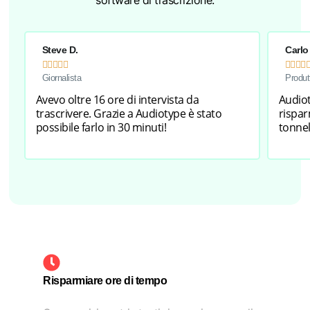
Steve D.
Carlo









Giornalista
Produt
Avevo oltre 16 ore di intervista da
Audiot
trascrivere. Grazie a Audiotype è stato
rispa
possibile farlo in 30 minuti!
tonnel
Risparmiare ore di tempo