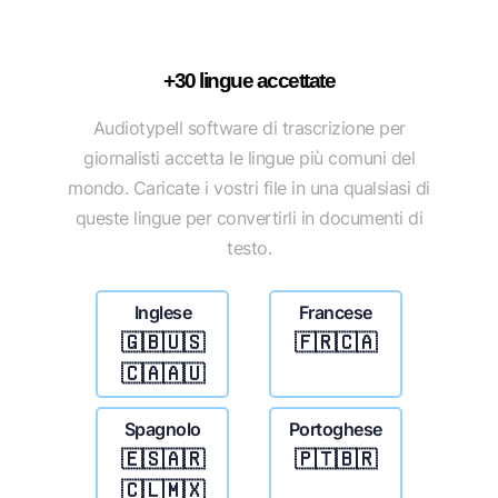
+30 lingue accettate
AudiotypeIl software di trascrizione per
giornalisti accetta le lingue più comuni del
mondo. Caricate i vostri file in una qualsiasi di
queste lingue per convertirli in documenti di
testo.
Inglese
Francese
🇬🇧🇺🇸
🇫🇷🇨🇦
🇨🇦🇦🇺
Spagnolo
Portoghese
🇪🇸🇦🇷
🇵🇹🇧🇷
🇨🇱🇲🇽