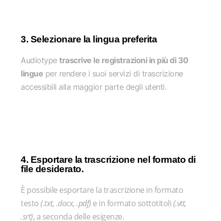
3. Selezionare la lingua preferita
Audiotype
trascrive le registrazioni in più di 30
lingue
per rendere i suoi servizi di trascrizione
accessibili alla maggior parte degli utenti.
4. Esportare la trascrizione nel formato di
file desiderato.
È possibile esportare la trascrizione in formato
testo
(.txt, .docx, .pdf)
e in formato sottotitoli
(.vtt,
.srt)
, a seconda delle esigenze.