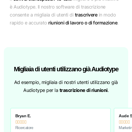
è Audiotype. Il nostro software di trascrizione
consente a migliaia di utenti di
trascrivere
in modo
rapido e accurato
riunioni di lavoro o di formazione
.
Migliaia di utenti utilizzano già Audiotype
Ad esempio, migliaia di nostri utenti utilizzano già
Audiotype per la
trascrizione di riunioni
.
Bryan E.
Aude S










Ricercatore
Marketin