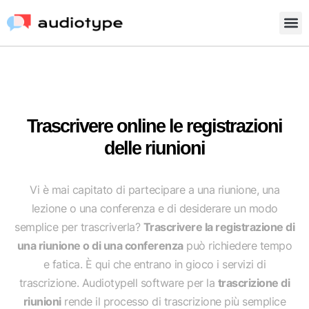
Trascrivere online le registrazioni
delle riunioni
Vi è mai capitato di partecipare a una riunione, una
lezione o una conferenza e di desiderare un modo
semplice per trascriverla?
Trascrivere la registrazione di
una riunione o di una conferenza
può richiedere tempo
e fatica. È qui che entrano in gioco i servizi di
trascrizione. AudiotypeIl software per la
trascrizione di
riunioni
rende il processo di trascrizione più semplice