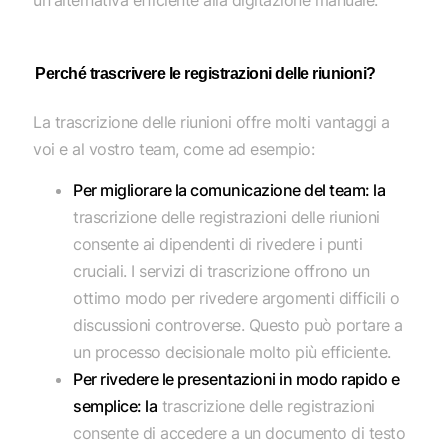
un'alternativa efficiente alla digitazione manuale.
Perché trascrivere le registrazioni delle riunioni?
La trascrizione delle riunioni offre molti vantaggi a
voi e al vostro team, come ad esempio:
Per migliorare la comunicazione del team: la
trascrizione delle registrazioni delle riunioni
consente ai dipendenti di rivedere i punti
cruciali. I servizi di trascrizione offrono un
ottimo modo per rivedere argomenti difficili o
discussioni controverse. Questo può portare a
un processo decisionale molto più efficiente.
Per rivedere le presentazioni in modo rapido e
semplice: la
trascrizione delle registrazioni
consente di accedere a un documento di testo