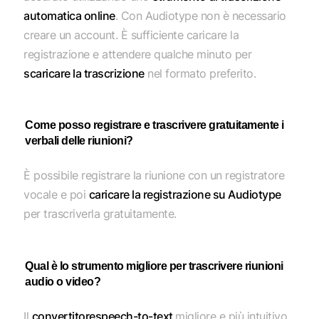
automatica online
. Con Audiotype non è necessario
creare un account. È sufficiente caricare la
registrazione e attendere qualche minuto per
scaricare la trascrizione
nel formato preferito.
Come posso registrare e trascrivere gratuitamente i
verbali delle riunioni?
È possibile registrare la riunione con un registratore
vocale e poi
caricare la registrazione su Audiotype
per trascriverla gratuitamente.
Qual è lo strumento migliore per trascrivere riunioni
audio o video?
Il
convertitorespeech-to-text
migliore e più intuitivo