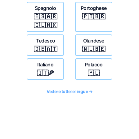
Spagnolo
Portoghese
🇪🇸🇦🇷
🇵🇹🇧🇷
🇨🇱🇲🇽
Tedesco
Olandese
🇩🇪🇦🇹
🇳🇱🇧🇪
Italiano
Polacco
🇮🇹🍕
🇵🇱
Vedere tutte le lingue →