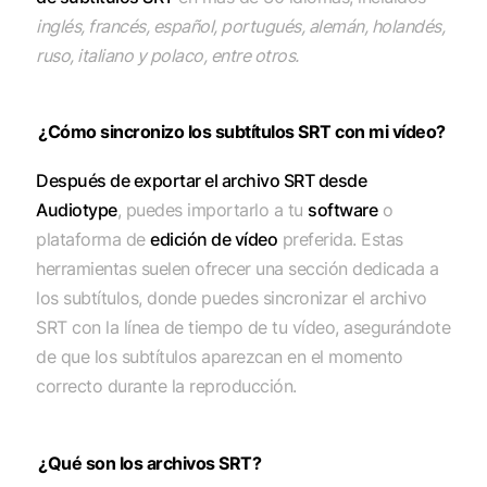
inglés, francés, español, portugués, alemán, holandés,
ruso, italiano y polaco, entre otros.
¿Cómo sincronizo los subtítulos SRT con mi vídeo?
Después de exportar el archivo SRT desde
Audiotype
, puedes importarlo a tu
software
o
plataforma de
edición de vídeo
preferida. Estas
herramientas suelen ofrecer una sección dedicada a
los subtítulos, donde puedes sincronizar el archivo
SRT con la línea de tiempo de tu vídeo, asegurándote
de que los subtítulos aparezcan en el momento
correcto durante la reproducción.
¿Qué son los archivos SRT?