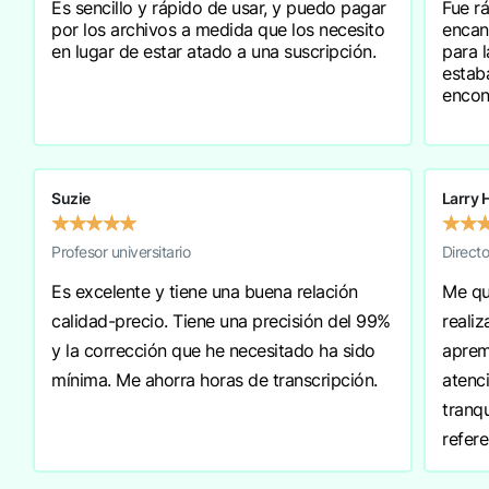
Es sencillo y rápido de usar, y puedo pagar
Fue rá
por los archivos a medida que los necesito
encan
en lugar de estar atado a una suscripción.
para l
estab
encon
Suzie
Larry 
★
★
★
★
★
★
★
Profesor universitario
Direct
Es excelente y tiene una buena relación
Me qu
calidad-precio. Tiene una precisión del 99%
reali
y la corrección que he necesitado ha sido
aprem
mínima. Me ahorra horas de transcripción.
atenci
tranqu
refere