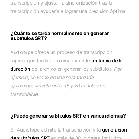
transcripción y ajustar la sincronización tras la
transcripción ayudaría a lograr una precisión óptima.
¿Cuánto se tarda normalmente en generar
subtítulos SRT?
Audiotype ofrece un proceso de transcripción
rápido, que tarda aproximadamente
un tercio de la
duración
del archivo en generar los subtítulos.
Por
ejemplo, un vídeo de una hora tardaría
aproximadamente entre 15 y 20 minutos en
transcribirse.
¿Puedo generar subtítulos SRT en varios idiomas?
Sí, Audiotype admite la transcripción y la
generación
de subtítulos SRT
en más de 30 idiomas, incluidos