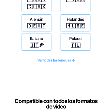
🇨🇱🇲🇽
Alemán
Holandés
🇩🇪🇦🇹
🇳🇱🇧🇪
Italiano
Polaco
🇮🇹🍕
🇵🇱
Ver todas las lenguas →
Compatible con todos los formatos
de vídeo