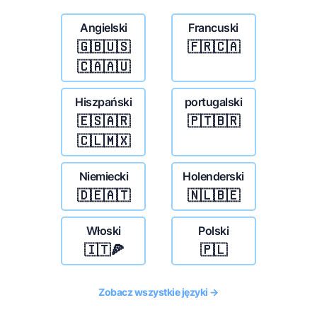
Angielski
Francuski
🇬🇧🇺🇸
🇫🇷🇨🇦
🇨🇦🇦🇺
Hiszpański
portugalski
🇪🇸🇦🇷
🇵🇹🇧🇷
🇨🇱🇲🇽
Niemiecki
Holenderski
🇩🇪🇦🇹
🇳🇱🇧🇪
Włoski
Polski
🇮🇹🍕
🇵🇱
Zobacz wszystkie języki →