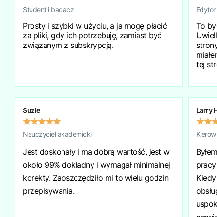
Student i badacz
Edytor
Prosty i szybki w użyciu, a ja mogę płacić
To był
za pliki, gdy ich potrzebuję, zamiast być
Uwiel
związanym z subskrypcją.
strony
miałe
tej st
Suzie
Larry 
★
★
★
★
★
★
★
Nauczyciel akademicki
Kierow
Jest doskonały i ma dobrą wartość, jest w
Byłem
około 99% dokładny i wymagał minimalnej
pracy
korekty. Zaoszczędziło mi to wielu godzin
Kiedy 
przepisywania.
obsług
uspok