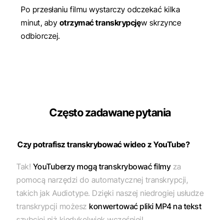
Po przesłaniu filmu wystarczy odczekać kilka
minut, aby
otrzymać transkrypcję
w skrzynce
odbiorczej.
Często zadawane pytania
Czy potrafisz transkrybować wideo z YouTube?
Tak!
YouTuberzy mogą transkrybować filmy
za
pomocą narzędzi do automatycznej transkrypcji,
takich jak Audiotype. Dzięki naszej niedrogiej usłudze
transkrypcji możesz
konwertować pliki MP4 na tekst
szybciej niż kiedykolwiek wcześniej!