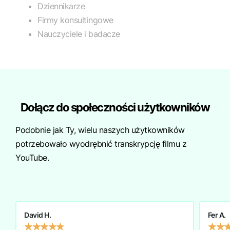
Dziennikarze
Firmy konsultingowe
Nauczyciele i badacze
Dołącz do społeczności użytkowników
Podobnie jak Ty, wielu naszych użytkowników
potrzebowało wyodrębnić transkrypcję filmu z
YouTube.
David H.
Fer A.
★
★
★
★
★
★
★