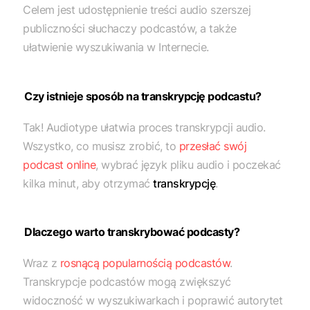
Celem jest udostępnienie treści audio szerszej
publiczności słuchaczy podcastów, a także
ułatwienie wyszukiwania w Internecie.
Czy istnieje sposób na transkrypcję podcastu?
Tak! Audiotype ułatwia proces transkrypcji audio.
Wszystko, co musisz zrobić, to
przesłać swój
podcast online
, wybrać język pliku audio i poczekać
kilka minut, aby otrzymać
transkrypcję
.
Dlaczego warto transkrybować podcasty?
Wraz z
rosnącą popularnością podcastów
.
Transkrypcje podcastów mogą zwiększyć
widoczność w wyszukiwarkach i poprawić autorytet