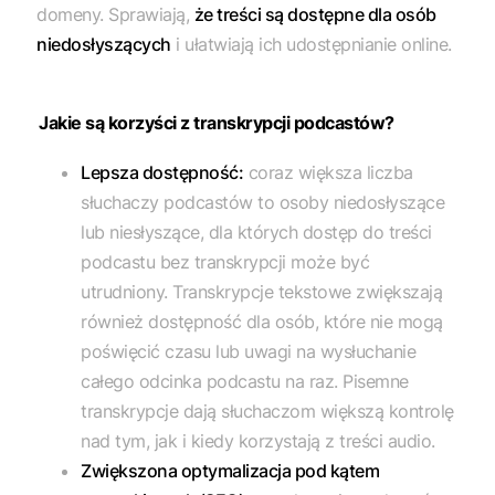
domeny. Sprawiają,
że treści są dostępne dla osób
niedosłyszących
i ułatwiają ich udostępnianie online.
Jakie są korzyści z transkrypcji podcastów?
Lepsza dostępność:
coraz większa liczba
słuchaczy podcastów to osoby niedosłyszące
lub niesłyszące, dla których dostęp do treści
podcastu bez transkrypcji może być
utrudniony. Transkrypcje tekstowe zwiększają
również dostępność dla osób, które nie mogą
poświęcić czasu lub uwagi na wysłuchanie
całego odcinka podcastu na raz. Pisemne
transkrypcje dają słuchaczom większą kontrolę
nad tym, jak i kiedy korzystają z treści audio.
Zwiększona optymalizacja pod kątem