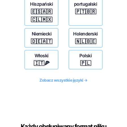
Hiszpański
portugalski
🇪🇸🇦🇷
🇵🇹🇧🇷
🇨🇱🇲🇽
Niemiecki
Holenderski
🇩🇪🇦🇹
🇳🇱🇧🇪
Włoski
Polski
🇮🇹🍕
🇵🇱
Zobacz wszystkie języki →
Każdy obsługiwany format pliku