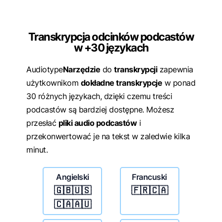
Transkrypcja odcinków podcastów
w +30 językach
Audiotype
Narzędzie
do
transkrypcji
zapewnia
użytkownikom
dokładne transkrypcje
w ponad
30 różnych językach, dzięki czemu treści
podcastów są bardziej dostępne. Możesz
przesłać
pliki audio podcastów
i
przekonwertować je na tekst w zaledwie kilka
minut.
Angielski
Francuski
🇬🇧🇺🇸
🇫🇷🇨🇦
🇨🇦🇦🇺