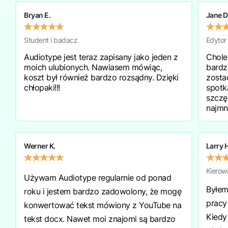
Bryan E.
Jane D
★
★
★
★
★
★
★
Student i badacz
Edytor
Audiotype jest teraz zapisany jako jeden z
Chole
moich ulubionych. Nawiasem mówiąc,
bardz
koszt był również bardzo rozsądny. Dzięki
zosta
chłopaki!!!
spotk
szczę
najmn
Werner K.
Larry 
★
★
★
★
★
★
★
Kierow
Używam Audiotype regularnie od ponad
Byłem
roku i jestem bardzo zadowolony, że mogę
pracy
konwertować tekst mówiony z YouTube na
Kiedy 
tekst docx. Nawet moi znajomi są bardzo