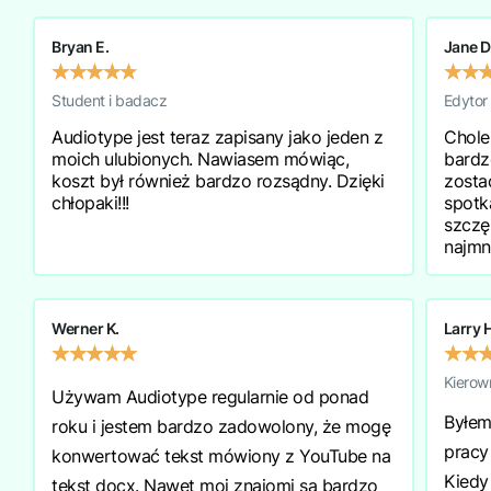
Bryan E.
Jane D
★
★
★
★
★
★
★
Student i badacz
Edytor
Audiotype jest teraz zapisany jako jeden z
Chole
moich ulubionych. Nawiasem mówiąc,
bardz
koszt był również bardzo rozsądny. Dzięki
zosta
chłopaki!!!
spotk
szczę
najmn
Werner K.
Larry 
★
★
★
★
★
★
★
Kierow
Używam Audiotype regularnie od ponad
Byłem
roku i jestem bardzo zadowolony, że mogę
pracy
konwertować tekst mówiony z YouTube na
Kiedy 
tekst docx. Nawet moi znajomi są bardzo