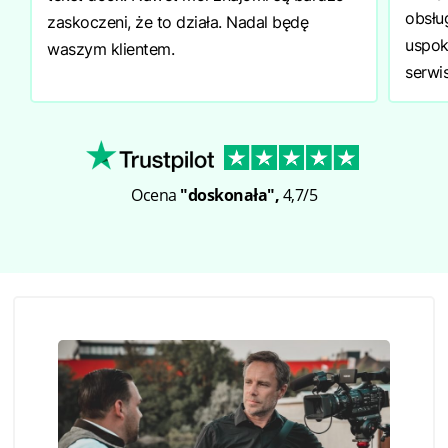
obsług
zaskoczeni, że to działa. Nadal będę
uspok
waszym klientem.
serwis
Ocena
"doskonała",
4,7/5