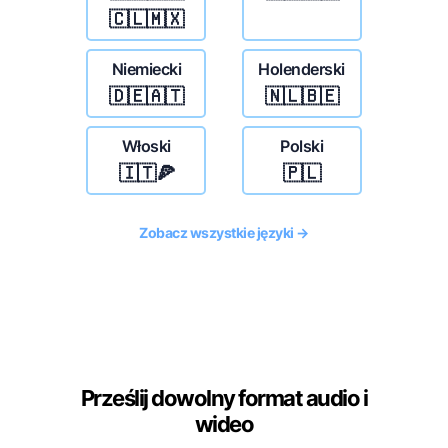
🇨🇱🇲🇽
Niemiecki
Holenderski
🇩🇪🇦🇹
🇳🇱🇧🇪
Włoski
Polski
🇮🇹🍕
🇵🇱
Zobacz wszystkie języki →
Prześlij dowolny format audio i
wideo