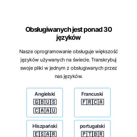
Obsługiwanych jest ponad 30
języków
Nasze oprogramowanie obsługuje większość
języków używanych na świecie. Transkrybuj
swoje pliki w jednym z obsługiwanych przez
nas języków.
Angielski
Francuski
🇬🇧🇺🇸
🇫🇷🇨🇦
🇨🇦🇦🇺
Hiszpański
portugalski
🇪🇸🇦🇷
🇵🇹🇧🇷