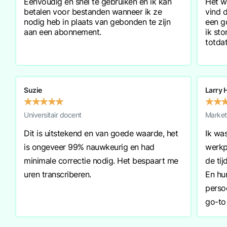
Eenvoudig en snel te gebruiken en ik kan
Het w
betalen voor bestanden wanneer ik ze
vind 
nodig heb in plaats van gebonden te zijn
een go
aan een abonnement.
ik st
totda
Suzie
Larry 
★
★
★
★
★
★
★
Universitair docent
Market
Dit is uitstekend en van goede waarde, het
Ik wa
is ongeveer 99% nauwkeurig en had
werkp
minimale correctie nodig. Het bespaart me
de ti
uren transcriberen.
En hu
persoo
go-to 