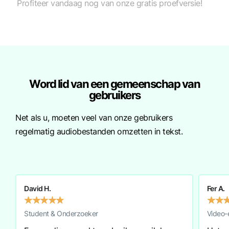
Profiteer vandaag nog van onze gratis proefversie!
Word lid van een gemeenschap van
gebruikers
Net als u, moeten veel van onze gebruikers
regelmatig audiobestanden omzetten in tekst.
David H.
Fer A.
★
★
★
★
★
★
★
Student & Onderzoeker
Video-