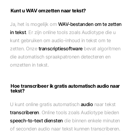
Kunt u WAV omzetten naar tekst?
Ja, het is mogelijk om
WAV-bestanden om te zetten
in tekst
. Er zijn online tools zoals Audiotype die u
kunt gebruiken om audio-inhoud in tekst om te
zetten. Onze
transcriptiesoftware
bevat algoritmen
die automatisch spraakpatronen detecteren en
omzetten in tekst.
Hoe transcribeer ik gratis automatisch audio naar
tekst?
U kunt online gratis automatisch
audio
naar tekst
transcriberen
. Online tools zoals Audiotype bieden
speech-to-text diensten
die binnen enkele minuten
of seconden audio naar tekst kunnen transcriberen.