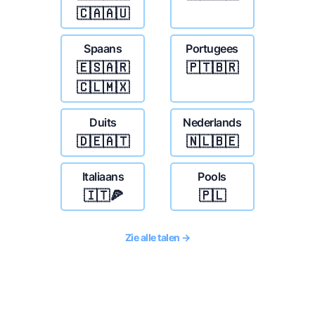
🇨🇦🇦🇺
Spaans
Portugees
🇪🇸🇦🇷
🇵🇹🇧🇷
🇨🇱🇲🇽
Duits
Nederlands
🇩🇪🇦🇹
🇳🇱🇧🇪
Italiaans
Pools
🇮🇹🍕
🇵🇱
Zie alle talen →